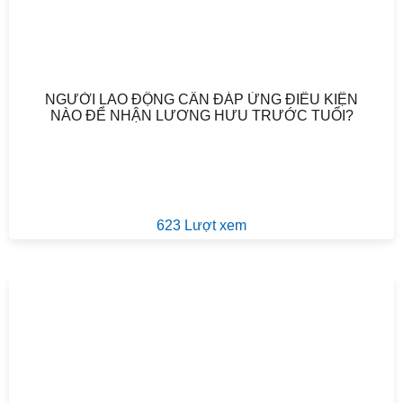
NGƯỜI LAO ĐỘNG CẦN ĐÁP ỨNG ĐIỀU KIỆN
NÀO ĐỂ NHẬN LƯƠNG HƯU TRƯỚC TUỔI?
623 Lượt xem