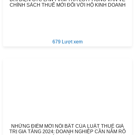
CHÍNH SÁCH THUẾ MỚI ĐỐI VỚI HỘ KINH DOANH
679 Lượt xem
NHỮNG ĐIỂM MỚI NỔI BẬT CỦA LUẬT THUẾ GIÁ
TRỊ GIA TĂNG 2024: DOANH NGHIỆP CẦN NẮM RÕ