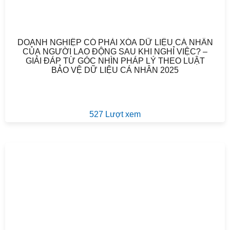
DOANH NGHIỆP CÓ PHẢI XÓA DỮ LIỆU CÁ NHÂN
CỦA NGƯỜI LAO ĐỘNG SAU KHI NGHỈ VIỆC? –
GIẢI ĐÁP TỪ GÓC NHÌN PHÁP LÝ THEO LUẬT
BẢO VỆ DỮ LIỆU CÁ NHÂN 2025
527 Lượt xem