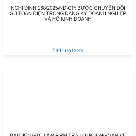
NGHỊ ĐỊNH 168/2025/NĐ-CP: BƯỚC CHUYỂN ĐỔI
SỐ TOÀN DIỆN TRONG ĐĂNG KÝ DOANH NGHIỆP
VÀ HỘ KINH DOANH
589 Lượt xem
ĐẠI DIỆN GTC LAW FIRM TRẢ LỜI PHỎNG VẤN VỀ