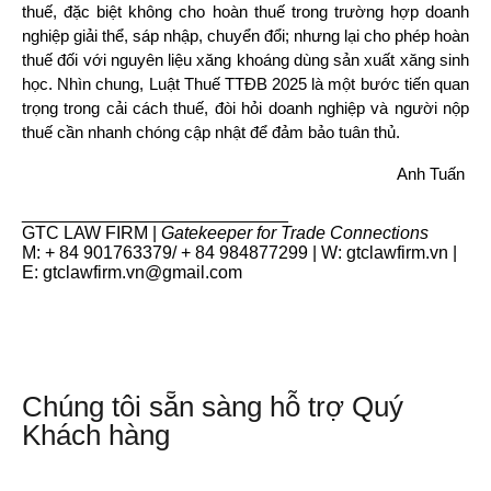
thuế, đặc biệt không cho hoàn thuế trong trường hợp doanh 
nghiệp giải thể, sáp nhập, chuyển đổi; nhưng lại cho phép hoàn 
thuế đối với nguyên liệu xăng khoáng dùng sản xuất xăng sinh 
học. Nhìn chung, Luật Thuế TTĐB 2025 là một bước tiến quan 
trọng trong cải cách thuế, đòi hỏi doanh nghiệp và người nộp 
thuế cần nhanh chóng cập nhật để đảm bảo tuân thủ.
Anh Tuấn 
___________________________
GTC LAW FIRM |
Gatekeeper for Trade Connections
M: + 84 901763379/ + 84 984877299 | W: gtclawfirm.vn |
E: gtclawfirm.vn@gmail.com
Chúng tôi sẵn sàng hỗ trợ Quý
Khách hàng