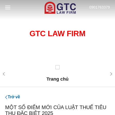
0901763379
CÔNG TY LUẬT HÀNG ĐẦU VỀ
DỊCH VỤ TƯ VẤN LUẬT GTC
GTC LAW FIRM
GTC LAW FIRM
TÀI LIỆU
LAW FIRM
XỬ LÝ NỢ
Trang chủ
Trở về
MỘT SỐ ĐIỂM MỚI CỦA LUẬT THUẾ TIÊU
THỤ ĐẶC BIỆT 2025