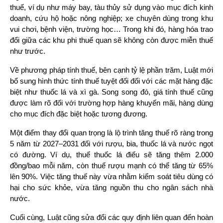
thuế, ví dụ như máy bay, tàu thủy sử dụng vào mục đích kinh 
doanh, cứu hộ hoặc nông nghiệp; xe chuyên dùng trong khu 
vui chơi, bệnh viện, trường học… Trong khi đó, hàng hóa trao 
đổi giữa các khu phi thuế quan sẽ không còn được miễn thuế 
như trước.
Về phương pháp tính thuế, bên cạnh tỷ lệ phần trăm, Luật mới 
bổ sung hình thức tính thuế tuyệt đối đối với các mặt hàng đặc 
biệt như thuốc lá và xì gà. Song song đó, giá tính thuế cũng 
được làm rõ đối với trường hợp hàng khuyến mãi, hàng dùng 
cho mục đích đặc biệt hoặc tương đương.
Một điểm thay đổi quan trọng là lộ trình tăng thuế rõ ràng trong 
5 năm từ 2027–2031 đối với rượu, bia, thuốc lá và nước ngọt 
có đường. Ví dụ, thuế thuốc lá điếu sẽ tăng thêm 2.000 
đồng/bao mỗi năm, còn thuế rượu mạnh có thể tăng từ 65% 
lên 90%. Việc tăng thuế này vừa nhằm kiểm soát tiêu dùng có 
hại cho sức khỏe, vừa tăng nguồn thu cho ngân sách nhà 
nước.
Cuối cùng, Luật cũng sửa đổi các quy định liên quan đến hoàn 