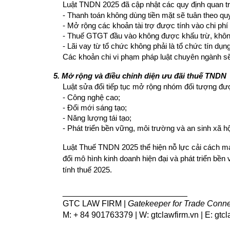
Luật TNDN 2025 đã cập nhật các quy định quan trọ
- Thanh toán không dùng tiền mặt sẽ tuân theo quy
- Mở rộng các khoản tài trợ được tính vào chi phí
- Thuế GTGT đầu vào không được khấu trừ, không
- Lãi vay từ tổ chức không phải là tổ chức tín dụn
Các khoản chi vi phạm pháp luật chuyên ngành sẽ 
5. Mở rộng và điều chỉnh diện ưu đãi thuế TNDN
Luật sửa đổi tiếp tục mở rộng nhóm đối tượng đượ
- Công nghệ cao;
- Đổi mới sáng tạo;
- Năng lượng tái tạo;
- Phát triển bền vững, môi trường và an sinh xã hộ
Luật Thuế TNDN 2025 thể hiện nỗ lực cải cách mạ
đổi mô hình kinh doanh hiện đại và phát triển bề
tính thuế 2025.
___________________________
GTC LAW FIRM | 
Gatekeeper for Trade Conne
M: + 84 901763379 | W: gtclawfirm.vn
 | E: gt