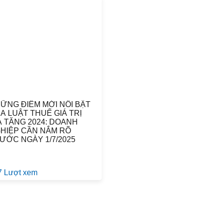
ỮNG ĐIỂM MỚI NỔI BẬT
A LUẬT THUẾ GIÁ TRỊ
A TĂNG 2024: DOANH
HIỆP CẦN NẮM RÕ
ƯỚC NGÀY 1/7/2025
7 Lượt xem