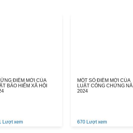
ỮNG ĐIỂM MỚI CỦA
MỘT SỐ ĐIỂM MỚI CỦA
ẬT BẢO HIỂM XÃ HỘI
LUẬT CÔNG CHỨNG N
24
2024
1 Lượt xem
670 Lượt xem