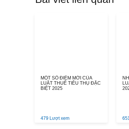
MỘT SỐ ĐIỂM MỚI CỦA
NH
LUẬT THUẾ TIÊU THỤ ĐẶC
LU
BIỆT 2025
20
479 Lượt xem
65