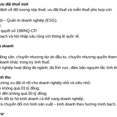
ưu đãi thuế mới
ịnh về đối tượng nộp thuế, ưu đãi thuế và miễn thuế phù hợp với:
ội – Quản trị doanh nghiệp (ESG);
;
ị quyết số 198/NQ-CP.
ạch và hội nhập sâu rộng với thông lệ quốc tế.
nh doanh
t động sản, chuyển nhượng dự án đầu tư, chuyển nhượng quyền tham 
 doanh khác trong kỳ tính thuế.
h nghiệp hoạt động đa ngành, đa lĩnh vực, đảm bảo nguyên tắc tính t
nh thu
ướng ưu đãi rõ rệt cho doanh nghiệp nhỏ và siêu nhỏ:
m không quá 03 tỷ đồng;
tỷ đến không quá 50 tỷ đồng;
n đổi từ hộ kinh doanh cá thể sang doanh nghiệp.
à chuyển đổi mô hình sản xuất – kinh doanh theo hướng minh bạch,
trừ