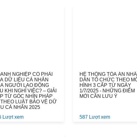
ANH NGHIỆP CÓ PHẢI
HỆ THỐNG TÒA ÁN NH
A DỮ LIỆU CÁ NHÂN
DÂN TỔ CHỨC THEO M
A NGƯỜI LAO ĐỘNG
HÌNH 3 CẤP TỪ NGÀY
U KHI NGHỈ VIỆC? – GIẢI
1/7/2025 - NHỮNG ĐIỂM
P TỪ GÓC NHÌN PHÁP
MỚI CẦN LƯU Ý
 THEO LUẬT BẢO VỆ DỮ
ỆU CÁ NHÂN 2025
6 Lượt xem
587 Lượt xem