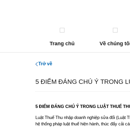
Liên hệ
Trang chủ
Về chúng tô
Trở về
5 ĐIỂM ĐÁNG CHÚ Ý TRONG L
5 ĐIỂM ĐÁNG CHÚ Ý TRONG LUẬT THUẾ TH
Luật Thuế Thu nhập doanh nghiệp sửa đổi (Luật T
hệ thống pháp luật thuế hiện hành, thúc đẩy cải c