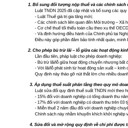
1. Bổ sung đối tượng nộp thuế và các chính sách 
Luật TNDN 2025 đã cập nhật và bổ sung các quy đ
- Luật Thuế giá trị gia tăng mới;
- Các chính sách liên quan đến Môi trường – Xã h
- Cơ chế thuế tối thiểu toàn cầu theo xu thế OECD
- Và định hướng điều hành của Chính phủ tại Ngh
Điều này góp phần đảm bảo tính nhất quán, minh b
2. Cho phép bù trừ lãi – lỗ giữa các hoạt động ki
Lần đầu tiên, pháp luật cho phép doanh nghiệp:
- Bù trừ lãi/lỗ giữa hoạt động chuyển nhượng bấ
- Với lãi/lỗ phát sinh từ hoạt động sản xuất – kinh
Quy định này tháo gỡ nút thắt lớn cho nhiều doan
3. Áp dụng thuế suất phân tầng theo quy mô doa
Luật sửa đổi quy định thuế suất TNDN mới theo h
- 15% đối với doanh nghiệp có tổng doanh thu nă
- 17% đối với doanh nghiệp có doanh thu trên 03 
- Miễn thuế 2 năm đầu đối với doanh nghiệp chuyể
Chính sách này nhằm khuyến khích khởi nghiệp v
4. Sửa đổi và mở rộng quy định về chi phí được 