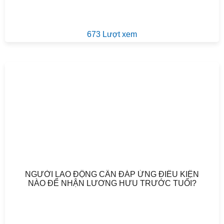
673 Lượt xem
NGƯỜI LAO ĐỘNG CẦN ĐÁP ỨNG ĐIỀU KIỆN
NÀO ĐỂ NHẬN LƯƠNG HƯU TRƯỚC TUỔI?