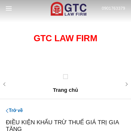
0901763379
CÔNG TY LUẬT HÀNG ĐẦU VỀ
DỊCH VỤ TƯ VẤN LUẬT GTC
GTC LAW FIRM
GTC LAW FIRM
TÀI LIỆU
LAW FIRM
XỬ LÝ NỢ
Trang chủ
Trở về
ĐIỀU KIỆN KHẤU TRỪ THUẾ GIÁ TRỊ GIA
TĂNG