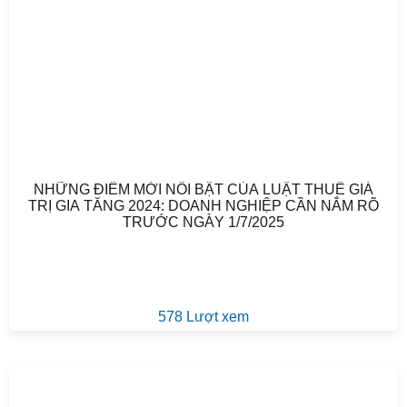
NHỮNG ĐIỂM MỚI NỔI BẬT CỦA LUẬT THUẾ GIÁ
TRỊ GIA TĂNG 2024: DOANH NGHIỆP CẦN NẮM RÕ
TRƯỚC NGÀY 1/7/2025
578 Lượt xem