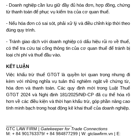
- Doanh nghiệp cần lưu giữ đầy đủ hóa đơn, hợp đồng, chứng 
từ thanh toán để phục vụ kiểm tra của cơ quan thuế.
- Nếu hóa đơn có sai sót, phải xử lý và điều chỉnh kịp thời theo 
đúng quy trình.
- Tránh giao dịch với doanh nghiệp có dấu hiệu rủi ro về thuế, 
có thể tra cứu tại cổng thông tin của cơ quan thuế để tránh bị 
loại chi phí và thuế đầu vào.
KẾT LUẬN
Việc khấu trừ thuế GTGT là quyền lợi quan trọng nhưng đi 
kèm với những nghĩa vụ tuân thủ nghiêm ngặt về chứng từ, 
hóa đơn và thanh toán. Các quy định mới trong Luật Thuế 
GTGT 2024 và Nghị định 181/2025/NĐ-CP đã cụ thể hóa rõ 
hơn về các điều kiện và thời hạn khấu trừ, góp phần nâng cao 
tính minh bạch trong hoạt động kê khai thuế của doanh nghiệp.
___________________________
GTC LAW FIRM |
Gatekeeper for Trade Connections
M: + 84 901763379/ + 84 984877299 | W: gtclawfirm.vn | E: