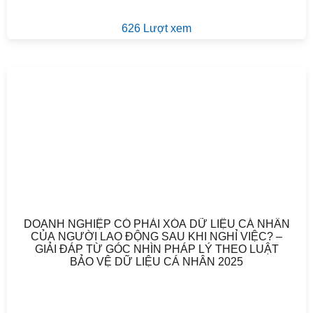
626 Lượt xem
DOANH NGHIỆP CÓ PHẢI XÓA DỮ LIỆU CÁ NHÂN
CỦA NGƯỜI LAO ĐỘNG SAU KHI NGHỈ VIỆC? –
GIẢI ĐÁP TỪ GÓC NHÌN PHÁP LÝ THEO LUẬT
BẢO VỆ DỮ LIỆU CÁ NHÂN 2025