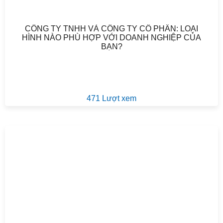
CÔNG TY TNHH VÀ CÔNG TY CỔ PHẦN: LOẠI
HÌNH NÀO PHÙ HỢP VỚI DOANH NGHIỆP CỦA
BẠN?
471 Lượt xem