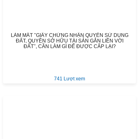
LÀM MẤT "GIẤY CHỨNG NHẬN QUYỀN SỬ DỤNG
ĐẤT, QUYỀN SỞ HỮU TÀI SẢN GẮN LIỀN VỚI
ĐẤT", CẦN LÀM GÌ ĐỂ ĐƯỢC CẤP LẠI?
741 Lượt xem