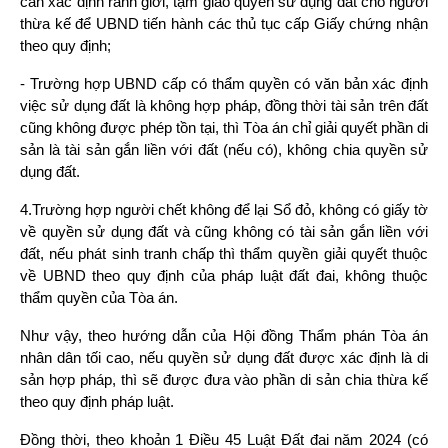
cần xác định ranh giới, tạm giao quyền sử dụng đất cho người 
thừa kế để UBND tiến hành các thủ tục cấp Giấy chứng nhận 
theo quy định;
- Trường hợp UBND cấp có thẩm quyền có văn bản xác định 
việc sử dụng đất là không hợp pháp, đồng thời tài sản trên đất 
cũng không được phép tồn tại, thì Tòa án chỉ giải quyết phần di 
sản là tài sản gắn liền với đất (nếu có), không chia quyền sử 
dụng đất.
4.Trường hợp người chết không để lại Sổ đỏ, không có giấy tờ 
về quyền sử dụng đất và cũng không có tài sản gắn liền với 
đất, nếu phát sinh tranh chấp thì thẩm quyền giải quyết thuộc 
về UBND theo quy định của pháp luật đất đai, không thuộc 
thẩm quyền của Tòa án.
Như vậy, theo hướng dẫn của Hội đồng Thẩm phán Tòa án 
nhân dân tối cao, nếu quyền sử dụng đất được xác định là di 
sản hợp pháp, thì sẽ được đưa vào phần di sản chia thừa kế 
theo quy định pháp luật.
Đồng thời, theo khoản 1 Điều 45 Luật Đất đai năm 2024 (có 