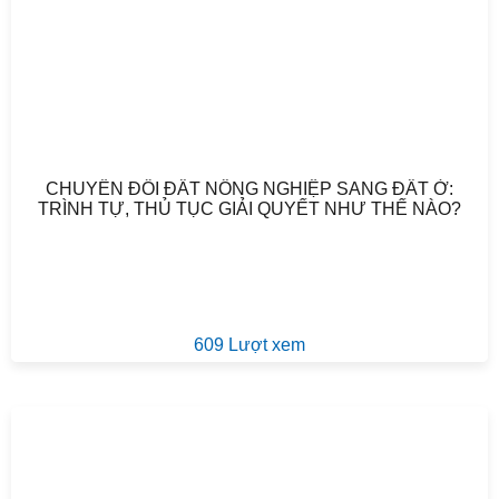
CHUYỂN ĐỔI ĐẤT NÔNG NGHIỆP SANG ĐẤT Ở:
TRÌNH TỰ, THỦ TỤC GIẢI QUYẾT NHƯ THẾ NÀO?
609 Lượt xem